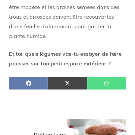
être modéré et les graines semées dans des
trous et arrosées doivent être recouvertes
d’une feuille d’aluminium pour garder la
plante humide.
Et toi, quels légumes vas-tu essayer de faire
pousser sur ton petit espace extérieur ?
Share
Share
Share
F
X
W
on
on
on
a
(
h
c
T
a
e
w
t
b
i
s
o
t
A
o
t
p
k
e
p
r
)
Pull en laine –