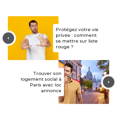
e
w
t
b
i
s
o
t
A
o
t
p
k
e
p
r
)
Protégez votre vie
privée : comment
se mettre sur liste
rouge ?
Trouver son
logement social à
Paris avec loc
annonce