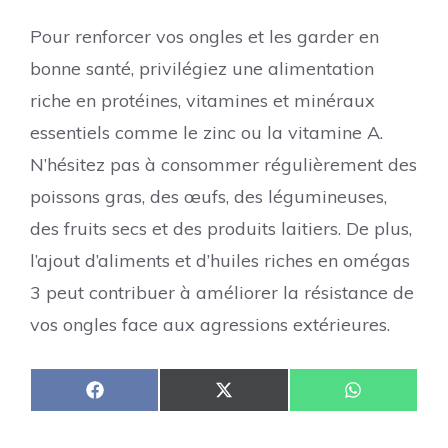
Pour renforcer vos ongles et les garder en
bonne santé, privilégiez une alimentation
riche en protéines, vitamines et minéraux
essentiels comme le zinc ou la vitamine A.
N’hésitez pas à consommer régulièrement des
poissons gras, des œufs, des légumineuses,
des fruits secs et des produits laitiers. De plus,
l’ajout d’aliments et d’huiles riches en omégas
3 peut contribuer à améliorer la résistance de
vos ongles face aux agressions extérieures.
Share
Share
Share
F
X
W
on
on
on
a
(
h
c
T
a