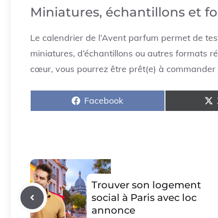
Miniatures, échantillons et f
Le calendrier de l’Avent parfum permet de te
miniatures, d’échantillons ou autres formats r
cœur, vous pourrez être prêt(e) à commander le
Share
Facebook
on
Trouver son logement
social à Paris avec loc
annonce