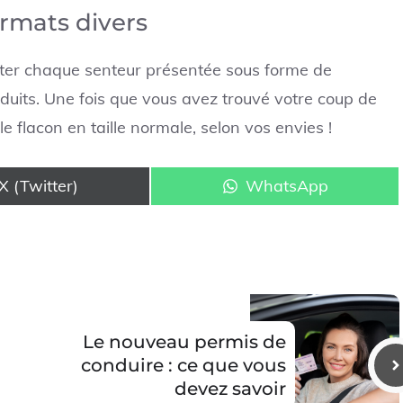
ormats divers
ster chaque senteur présentée sous forme de
éduits. Une fois que vous avez trouvé votre coup de
 flacon en taille normale, selon vos envies !
Share
Share
X (Twitter)
WhatsApp
on
on
Le nouveau permis de
conduire : ce que vous
devez savoir